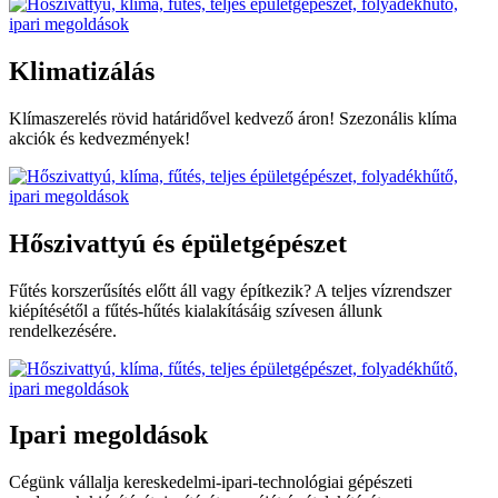
Klimatizálás
Klímaszerelés rövid határidővel kedvező áron! Szezonális klíma
akciók és kedvezmények!
Hőszivattyú és épületgépészet
Fűtés korszerűsítés előtt áll vagy építkezik? A teljes vízrendszer
kiépítésétől a fűtés-hűtés kialakításáig szívesen állunk
rendelkezésére.
Ipari megoldások
Cégünk vállalja kereskedelmi-ipari-technológiai gépészeti