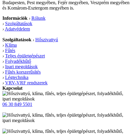
Budapesten, Pest megyében, Fejér megyében, Veszprém megyében
és Komárom-Esztergom megyében is.
Információk
›
Rólunk
›
Szolgáltatások
›
Adatvédelem
Szolgáltatások
›
Hőszivattyú
›
Klíma
›
Fűtés
›
Teljes épületgépészet
›
Folyadékhűtő
›
Ipari megoldások
›
Fűtés korszerűsítés
›
Légtechnika
›
VRV-VRF rendszerek
Kapcsolat
06 30 849 5501