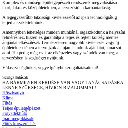
Komplex és minőségi épületgépészeti rendszerek megvalósítása
ipari, lakó- és középületekben, a tervezéstől a karbantartásig.
A legegyszerűbb lakossági kivitelezéstől az ipari technológiákig
terjed a szakértelmünk.
Amennyiben lehetséges minden munkánál ragaszkodunk a helyszíni
felméréshez, hiszen ez garantálja a teljes és rejtett költség mentes
árajánlat elkészítését. Természetesen nagyobb kivitelezés vagy új
épületek esetében a tervrajzok alapján is tudunk ajánlatot, tanácsot
adni. Ha pedig még csak az elképzelés vagy szándék van meg, a
tervezésben is segítséget nyújtunk.
Válassza cégünket, vegye igénybe szolgáltatásainkat!
Szolgáltatások
HA BÁRMILYEN KÉRDÉSE VAN VAGY TANÁCSADÁSRA
LENNE SZÜKSÉGE, HÍVJON BIZALOMMAL!
Hőszivattyú
Klíma
Fűtés
Teljes épületgépészet
Folyadékhűtő
Ipari megoldások
Fűtés korszerűsítés