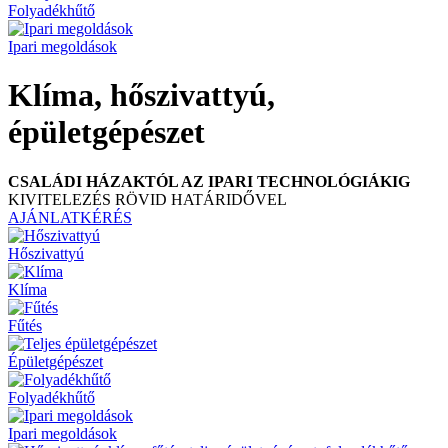
Folyadékhűtő
Ipari megoldások
Klíma, hőszivattyú,
épületgépészet
CSALÁDI HÁZAKTÓL AZ IPARI TECHNOLÓGIÁKIG
KIVITELEZÉS RÖVID HATÁRIDŐVEL
AJÁNLATKÉRÉS
Hőszivattyú
Klíma
Fűtés
Épületgépészet
Folyadékhűtő
Ipari megoldások