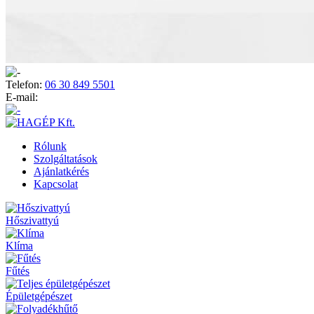
Telefon:
06 30 849 5501
E-mail:
Rólunk
Szolgáltatások
Ajánlatkérés
Kapcsolat
Hőszivattyú
Klíma
Fűtés
Épületgépészet